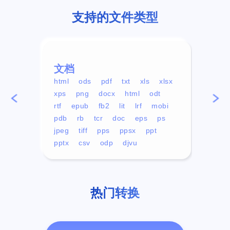
支持的文件类型
文档
视频
html
ods
pdf
txt
xls
xlsx
avi
xps
png
docx
html
odt
mp4
rtf
epub
fb2
lit
lrf
mobi
aa
pdb
rb
tcr
doc
eps
ps
ogg
jpeg
tiff
pps
ppsx
ppt
pptx
csv
odp
djvu
热门转换