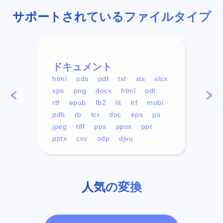
サポートされているファイルタイプ
ドキュメント
ビデ
html
ods
pdf
txt
xls
xlsx
avi
xps
png
docx
html
odt
mp4
rtf
epub
fb2
lit
lrf
mobi
aa
pdb
rb
tcr
doc
eps
ps
ogg
jpeg
tiff
pps
ppsx
ppt
pptx
csv
odp
djvu
人気の変換