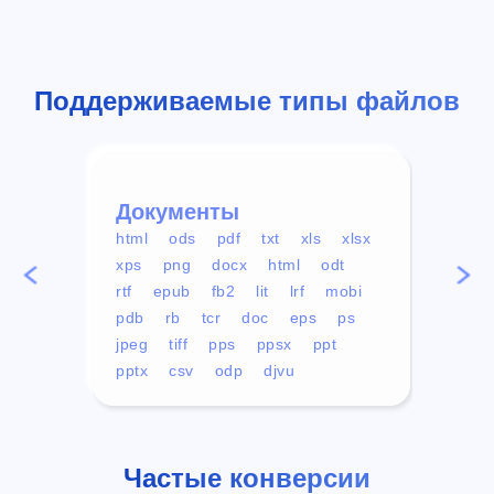
Поддерживаемые типы файлов
Документы
Вид
html
ods
pdf
txt
xls
xlsx
avi
xps
png
docx
html
odt
mp4
rtf
epub
fb2
lit
lrf
mobi
aa
pdb
rb
tcr
doc
eps
ps
ogg
jpeg
tiff
pps
ppsx
ppt
pptx
csv
odp
djvu
Частые конверсии