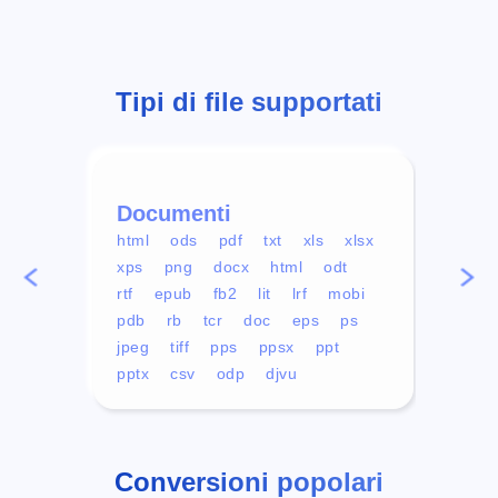
Tipi di file supportati
Documenti
Vid
html
ods
pdf
txt
xls
xlsx
avi
xps
png
docx
html
odt
mp4
rtf
epub
fb2
lit
lrf
mobi
aa
pdb
rb
tcr
doc
eps
ps
ogg
jpeg
tiff
pps
ppsx
ppt
pptx
csv
odp
djvu
Conversioni popolari