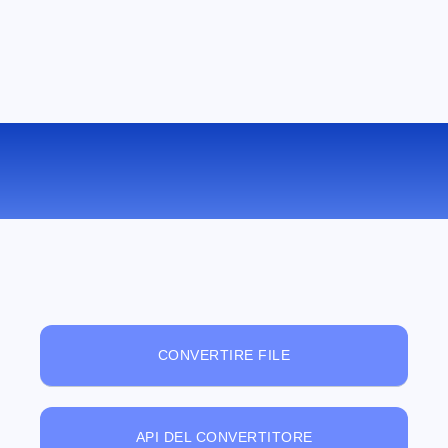
VISUALIZZATORE DI FILE ONLINE
GRATUITO
CONVERTIRE FILE
API DEL CONVERTITORE