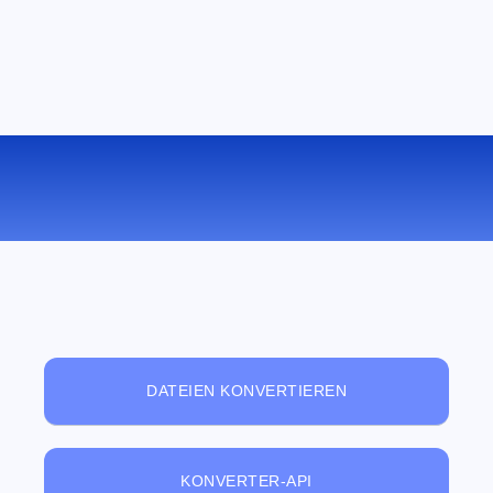
KOSTENLOSER ONLINE-
DATEIBETRACHTER
DATEIEN KONVERTIEREN
KONVERTER-API