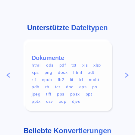
Unterstützte Dateitypen
Dokumente
Vid
html
ods
pdf
txt
xls
xlsx
avi
xps
png
docx
html
odt
mp4
rtf
epub
fb2
lit
lrf
mobi
aa
pdb
rb
tcr
doc
eps
ps
ogg
jpeg
tiff
pps
ppsx
ppt
pptx
csv
odp
djvu
Beliebte Konvertierungen