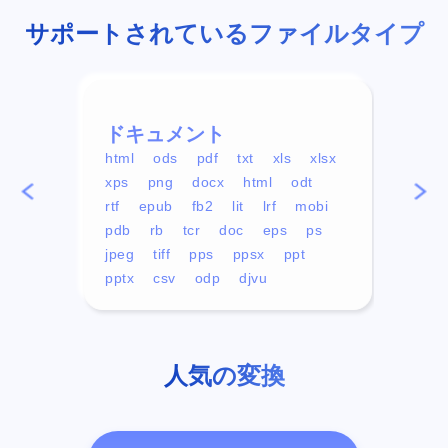
サポートされているファイルタイプ
ドキュメント
ビデ
html
ods
pdf
txt
xls
xlsx
avi
xps
png
docx
html
odt
mp4
rtf
epub
fb2
lit
lrf
mobi
aa
pdb
rb
tcr
doc
eps
ps
ogg
jpeg
tiff
pps
ppsx
ppt
pptx
csv
odp
djvu
人気の変換