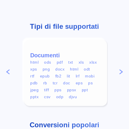
Tipi di file supportati
Documenti
Vid
html
ods
pdf
txt
xls
xlsx
avi
xps
png
docx
html
odt
mp4
rtf
epub
fb2
lit
lrf
mobi
aa
pdb
rb
tcr
doc
eps
ps
ogg
jpeg
tiff
pps
ppsx
ppt
pptx
csv
odp
djvu
Conversioni popolari