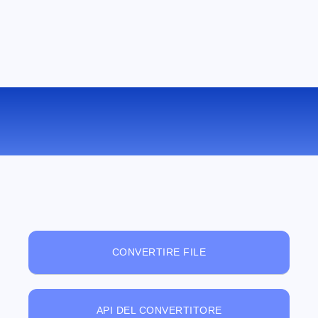
VISUALIZZATORE DI FILE ONLINE
GRATUITO
CONVERTIRE FILE
API DEL CONVERTITORE