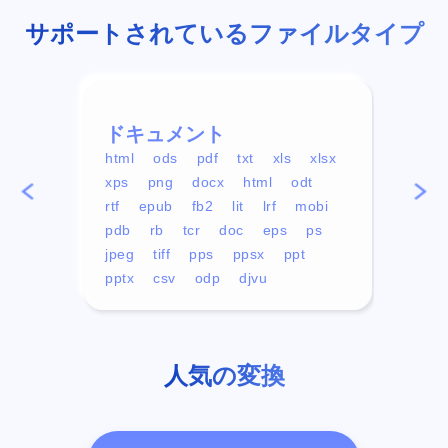
サポートされているファイルタイプ
ドキュメント
ビデ
html
ods
pdf
txt
xls
xlsx
avi
xps
png
docx
html
odt
mp4
rtf
epub
fb2
lit
lrf
mobi
aa
pdb
rb
tcr
doc
eps
ps
ogg
jpeg
tiff
pps
ppsx
ppt
pptx
csv
odp
djvu
人気の変換