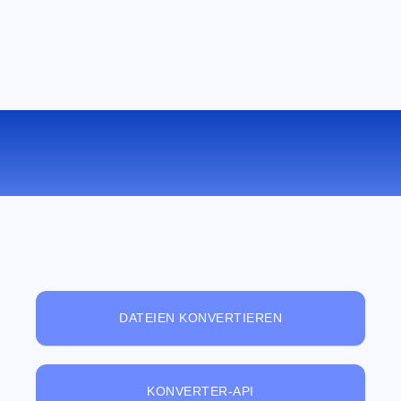
KOSTENLOSER ONLINE-
DATEIBETRACHTER
DATEIEN KONVERTIEREN
KONVERTER-API