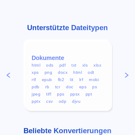
Unterstützte Dateitypen
Dokumente
Vid
html
ods
pdf
txt
xls
xlsx
avi
xps
png
docx
html
odt
mp4
rtf
epub
fb2
lit
lrf
mobi
aa
pdb
rb
tcr
doc
eps
ps
ogg
jpeg
tiff
pps
ppsx
ppt
pptx
csv
odp
djvu
Beliebte Konvertierungen