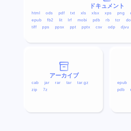
ドキュメント
html
ods
pdf
txt
xls
xlsx
xps
png
epub
fb2
lit
lrf
mobi
pdb
rb
tcr
do
tiff
pps
ppsx
ppt
pptx
csv
odp
djvu
アーカイブ
cab
jar
rar
tar
tar.gz
epub
zip
7z
pdb