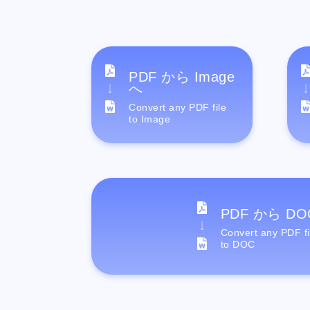
PDF から Image
へ
Convert any PDF file
to Image
PDF から DO
Convert any PDF fi
to DOC