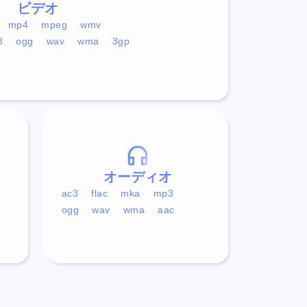
ビデオ
mp4
mpeg
wmv
3
ogg
wav
wma
3gp
オーディオ
ac3
flac
mka
mp3
ogg
wav
wma
aac