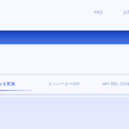
FAQ
お
T を EPUB にオンラインで変
ルを変換
コンバーターAPI
API DEL CO