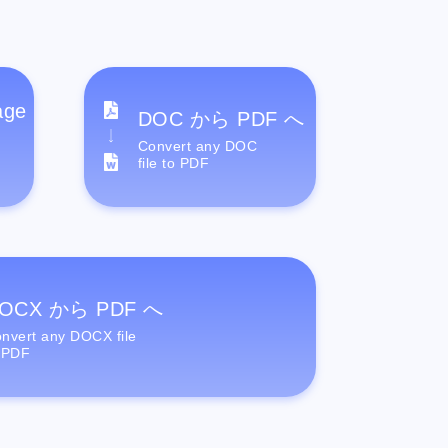
age
DOC から PDF へ
Convert any DOC
file to PDF
OCX から PDF へ
nvert any DOCX file
 PDF