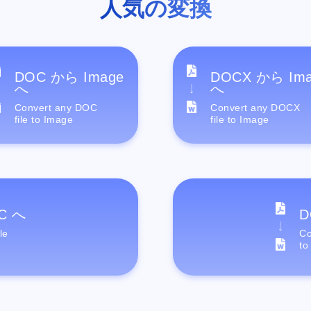
人気の変換
DOC から Image
DOCX から Im
へ
へ
Convert any DOC
Convert any DOCX
file to Image
file to Image
C へ
D
le
Co
to