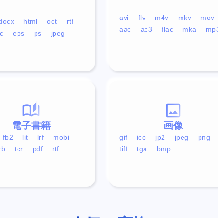
avi
flv
m4v
mkv
mov
docx
html
odt
rtf
aac
ac3
flac
mka
mp
c
eps
ps
jpeg
電子書籍
画像
fb2
lit
lrf
mobi
gif
ico
jp2
jpeg
png
rb
tcr
pdf
rtf
tiff
tga
bmp