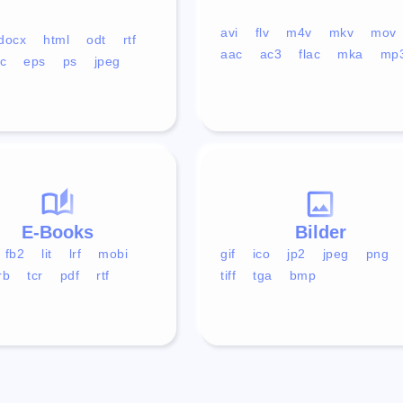
avi
flv
m4v
mkv
mov
docx
html
odt
rtf
aac
ac3
flac
mka
mp
c
eps
ps
jpeg
E-Books
Bilder
fb2
lit
lrf
mobi
gif
ico
jp2
jpeg
png
rb
tcr
pdf
rtf
tiff
tga
bmp