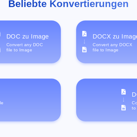
Beliebte Konvertierungen
DOC zu Image
DOCX zu Imag
Convert any DOC
Convert any DOCX
file to Image
file to Image
D
le
Co
to