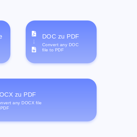
e
DOC zu PDF
Convert any DOC
file to PDF
OCX zu PDF
nvert any DOCX file
 PDF