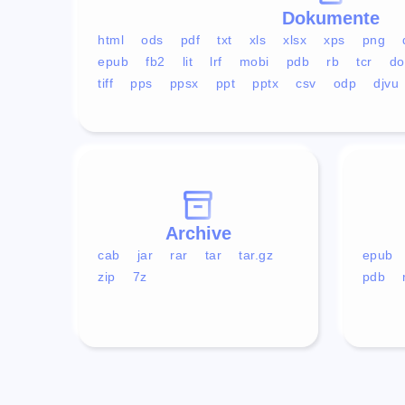
Dokumente
html
ods
pdf
txt
xls
xlsx
xps
png
epub
fb2
lit
lrf
mobi
pdb
rb
tcr
do
tiff
pps
ppsx
ppt
pptx
csv
odp
djvu
Archive
cab
jar
rar
tar
tar.gz
epub
zip
7z
pdb