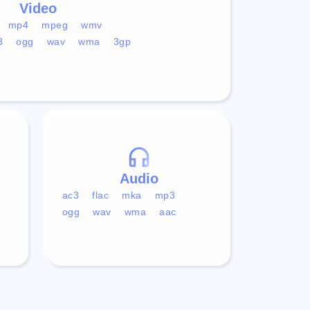
Video
mp4
mpeg
wmv
3
ogg
wav
wma
3gp
Audio
ac3
flac
mka
mp3
ogg
wav
wma
aac