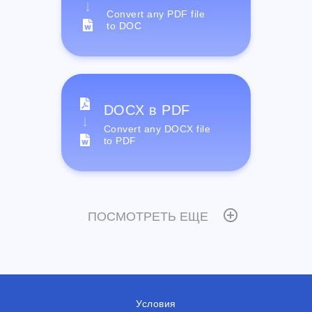
Convert any PDF file
to DOC
DOCX в PDF
Convert any DOCX file
to PDF
ПОСМОТРЕТЬ ЕЩЕ
Условия