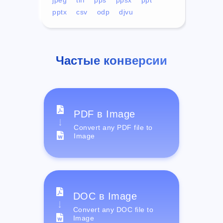
pptx
csv
odp
djvu
Частые конверсии
PDF в Image
Convert any PDF file to
Image
DOC в Image
Convert any DOC file to
Image