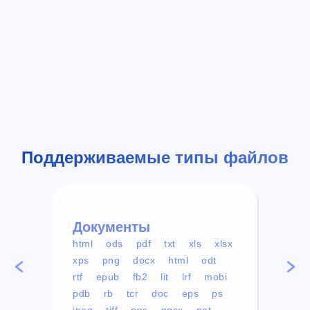
Поддерживаемые типы файлов
Документы
Вид
html
ods
pdf
txt
xls
xlsx
avi
xps
png
docx
html
odt
mp4
rtf
epub
fb2
lit
lrf
mobi
aa
pdb
rb
tcr
doc
eps
ps
ogg
jpeg
tiff
pps
ppsx
ppt