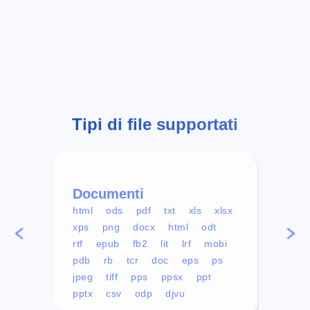
Tipi di file supportati
Documenti
Vid
html
ods
pdf
txt
xls
xlsx
avi
xps
png
docx
html
odt
mp4
rtf
epub
fb2
lit
lrf
mobi
aa
pdb
rb
tcr
doc
eps
ps
ogg
jpeg
tiff
pps
ppsx
ppt
pptx
csv
odp
djvu