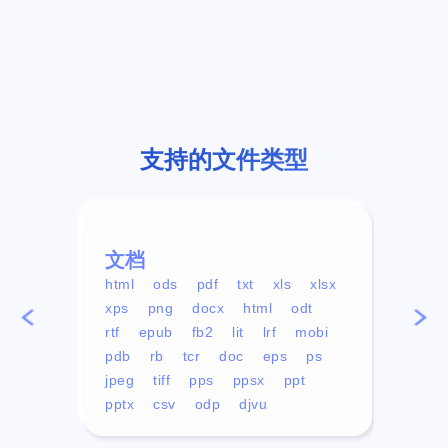
支持的文件类型
文档
视频
html
ods
pdf
txt
xls
xlsx
avi
xps
png
docx
html
odt
mp4
rtf
epub
fb2
lit
lrf
mobi
aa
pdb
rb
tcr
doc
eps
ps
ogg
jpeg
tiff
pps
ppsx
ppt
pptx
csv
odp
djvu