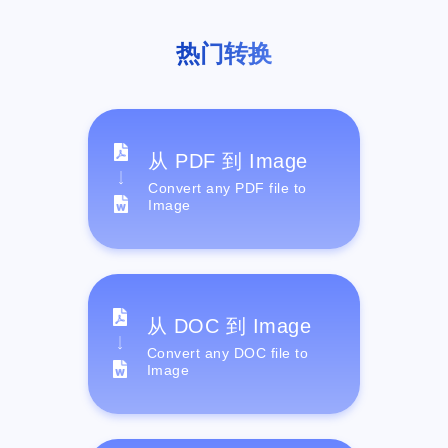
热门转换
从 PDF 到 Image
Convert any PDF file to
Image
从 DOC 到 Image
Convert any DOC file to
Image