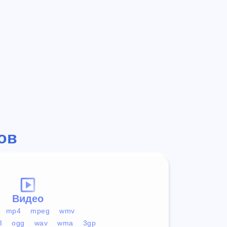
ов
Видео
mp4
mpeg
wmv
3
ogg
wav
wma
3gp