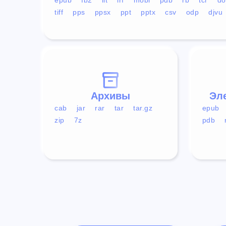
tiff
pps
ppsx
ppt
pptx
csv
odp
djvu
Архивы
Эл
cab
jar
rar
tar
tar.gz
epub
zip
7z
pdb