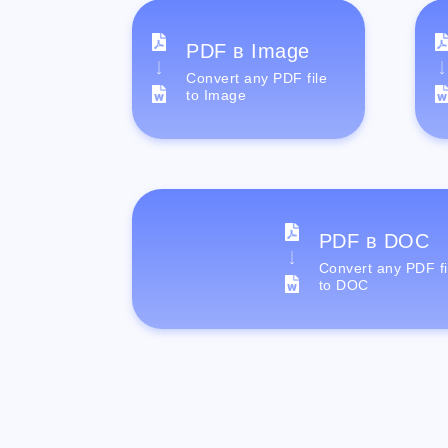
PDF в Image
Convert any PDF file
to Image
PDF в DOC
Convert any PDF fi
to DOC