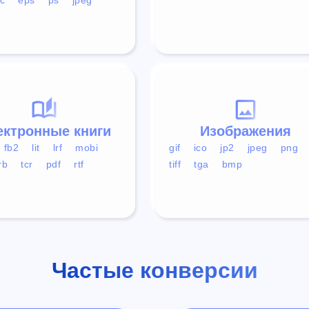
ектронные книги
Изображения
fb2
lit
lrf
mobi
gif
ico
jp2
jpeg
png
rb
tcr
pdf
rtf
tiff
tga
bmp
Частые конверсии