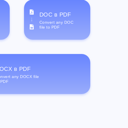
DOC в PDF
Convert any DOC
file to PDF
OCX в PDF
nvert any DOCX file
 PDF