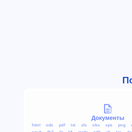
П
Документы
html
ods
pdf
txt
xls
xlsx
xps
png
epub
fb2
lit
lrf
mobi
pdb
rb
tcr
do