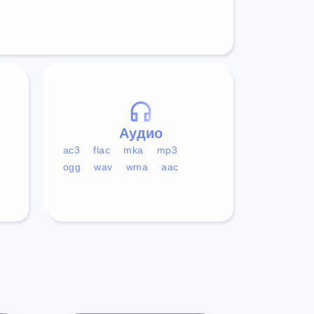
Аудио
ac3
flac
mka
mp3
ogg
wav
wma
aac