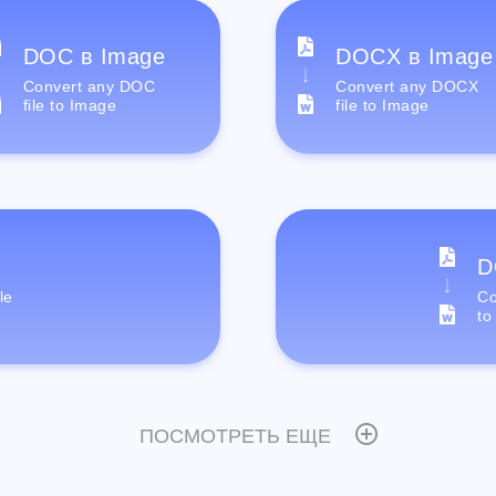
DOC в Image
DOCX в Image
Convert any DOC
Convert any DOCX
file to Image
file to Image
D
le
Co
to
ПОСМОТРЕТЬ ЕЩЕ