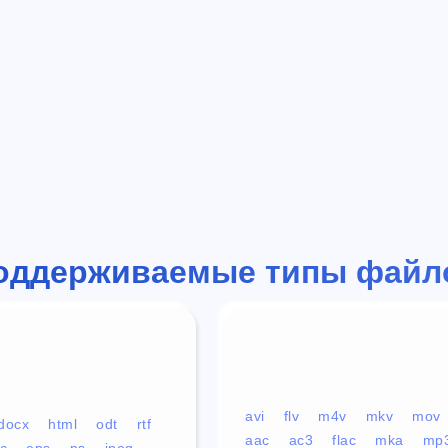
оддерживаемые типы файл
avi
flv
m4v
mkv
mov
docx
html
odt
rtf
aac
ac3
flac
mka
mp
c
eps
ps
jpeg