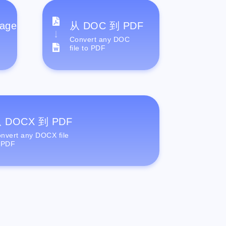
age
从 DOC 到 PDF
Convert any DOC
file to PDF
 DOCX 到 PDF
nvert any DOCX file
 PDF