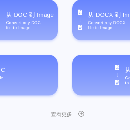
从 DOC 到 Image
从 DOCX 到 Im
Convert any DOC
Convert any DOCX
file to Image
file to Image
OC
从
le
Co
to
查看更多