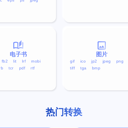
电子书
图片
fb2
lit
lrf
mobi
gif
ico
jp2
jpeg
png
rb
tcr
pdf
rtf
tiff
tga
bmp
热门转换