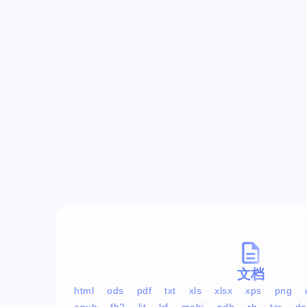
文档
html
ods
pdf
txt
xls
xlsx
xps
png
epub
fb2
lit
lrf
mobi
pdb
rb
tcr
do