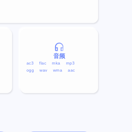
音频
ac3
flac
mka
mp3
ogg
wav
wma
aac