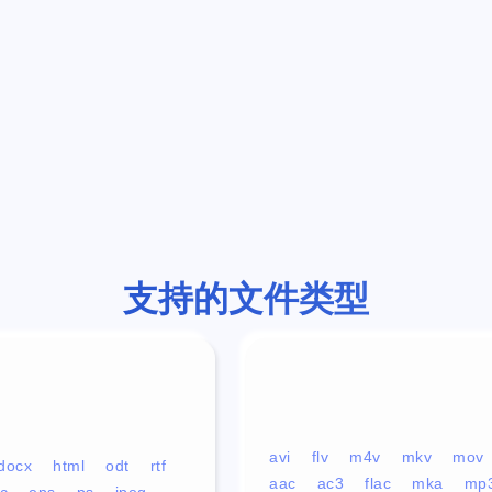
支持的文件类型
avi
flv
m4v
mkv
mov
docx
html
odt
rtf
aac
ac3
flac
mka
mp
c
eps
ps
jpeg