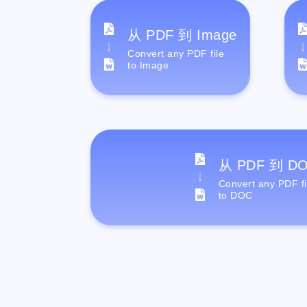
从 PDF 到 Image
Convert any PDF file
to Image
从 PDF 到 D
Convert any PDF fi
to DOC