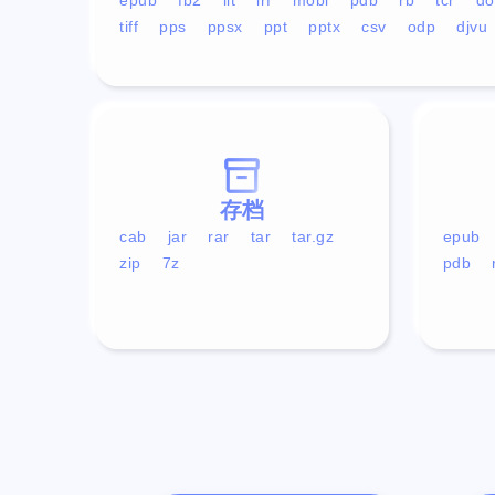
tiff
pps
ppsx
ppt
pptx
csv
odp
djvu
存档
cab
jar
rar
tar
tar.gz
epub
zip
7z
pdb