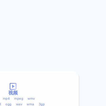
视频
mp4
mpeg
wmv
3
ogg
wav
wma
3gp