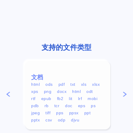
支持的文件类型
文档
视频
html
ods
pdf
txt
xls
xlsx
avi
xps
png
docx
html
odt
mp4
rtf
epub
fb2
lit
lrf
mobi
aa
pdb
rb
tcr
doc
eps
ps
ogg
jpeg
tiff
pps
ppsx
ppt
pptx
csv
odp
djvu