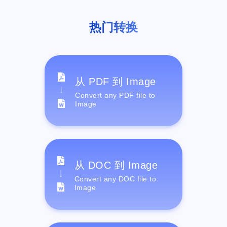
热门转换
从 PDF 到 Image
Convert any PDF file to
Image
从 DOC 到 Image
Convert any DOC file to
Image