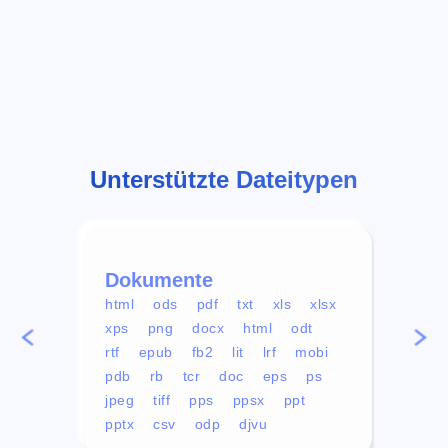
Unterstützte Dateitypen
Dokumente
Vid
html
ods
pdf
txt
xls
xlsx
avi
xps
png
docx
html
odt
mp4
rtf
epub
fb2
lit
lrf
mobi
aa
pdb
rb
tcr
doc
eps
ps
ogg
jpeg
tiff
pps
ppsx
ppt
pptx
csv
odp
djvu