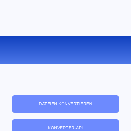
KOSTENLOSER ONLINE-
DATEIBETRACHTER
DATEIEN KONVERTIEREN
KONVERTER-API