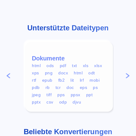
Unterstützte Dateitypen
Dokumente
Vid
html
ods
pdf
txt
xls
xlsx
avi
xps
png
docx
html
odt
mp4
rtf
epub
fb2
lit
lrf
mobi
aa
pdb
rb
tcr
doc
eps
ps
ogg
jpeg
tiff
pps
ppsx
ppt
pptx
csv
odp
djvu
Beliebte Konvertierungen