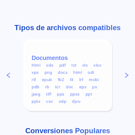
Tipos de archivos compatibles
Documentos
Víd
html
ods
pdf
txt
xls
xlsx
avi
xps
png
docx
html
odt
mp4
rtf
epub
fb2
lit
lrf
mobi
aa
pdb
rb
tcr
doc
eps
ps
ogg
jpeg
tiff
pps
ppsx
ppt
pptx
csv
odp
djvu
Conversiones Populares