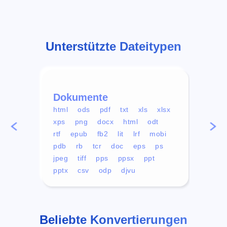
Unterstützte Dateitypen
Dokumente
Vid
html
ods
pdf
txt
xls
xlsx
avi
xps
png
docx
html
odt
mp4
rtf
epub
fb2
lit
lrf
mobi
aa
pdb
rb
tcr
doc
eps
ps
ogg
jpeg
tiff
pps
ppsx
ppt
pptx
csv
odp
djvu
Beliebte Konvertierungen