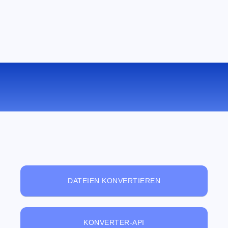
KOSTENLOSER ONLINE-
DATEIBETRACHTER
DATEIEN KONVERTIEREN
KONVERTER-API