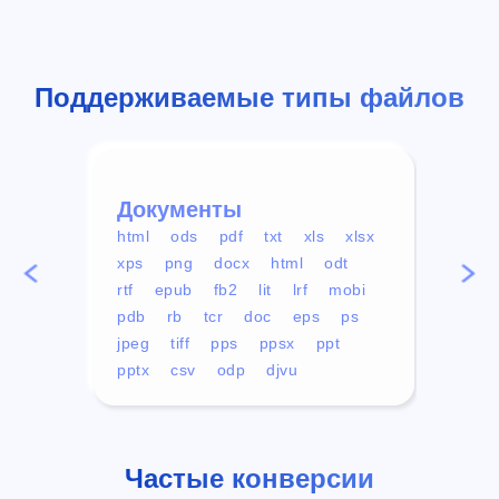
Поддерживаемые типы файлов
Документы
Вид
html
ods
pdf
txt
xls
xlsx
avi
xps
png
docx
html
odt
mp4
rtf
epub
fb2
lit
lrf
mobi
aa
pdb
rb
tcr
doc
eps
ps
ogg
jpeg
tiff
pps
ppsx
ppt
pptx
csv
odp
djvu
Частые конверсии