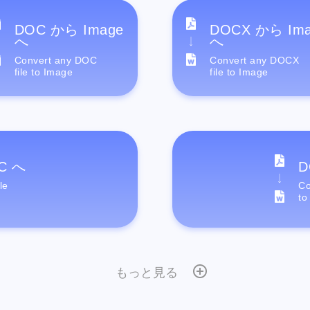
DOC から Image
DOCX から Im
へ
へ
Convert any DOC
Convert any DOCX
file to Image
file to Image
C へ
D
le
Co
to
もっと見る