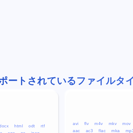
ポートされているファイルタ
avi
flv
m4v
mkv
mov
docx
html
odt
rtf
aac
ac3
flac
mka
mp
c
eps
ps
jpeg