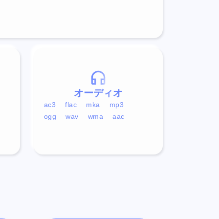
オーディオ
ac3
flac
mka
mp3
ogg
wav
wma
aac