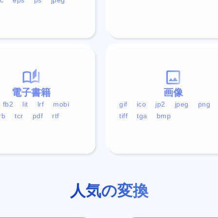
電子書籍
画像
fb2
lit
lrf
mobi
gif
ico
jp2
jpeg
png
rb
tcr
pdf
rtf
tiff
tga
bmp
人気の変換