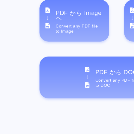
PDF から Image
へ
Convert any PDF file
to Image
PDF から DO
Convert any PDF fi
to DOC