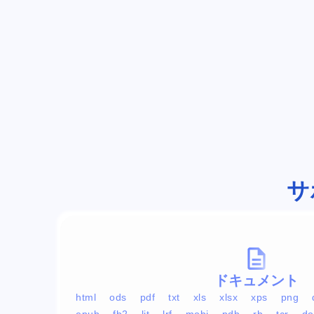
サ
ドキュメント
html
ods
pdf
txt
xls
xlsx
xps
png
epub
fb2
lit
lrf
mobi
pdb
rb
tcr
do