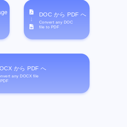
age
DOC から PDF へ
Convert any DOC
file to PDF
OCX から PDF へ
nvert any DOCX file
 PDF