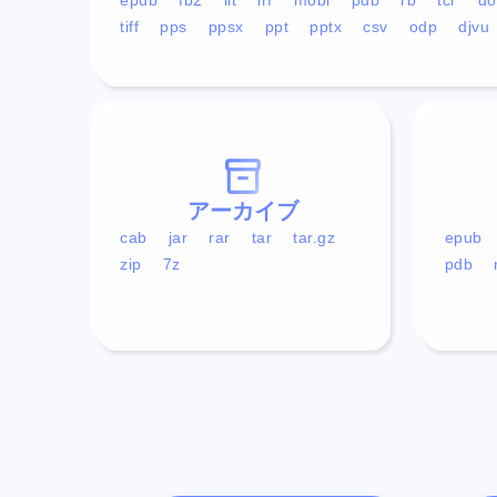
tiff
pps
ppsx
ppt
pptx
csv
odp
djvu
アーカイブ
cab
jar
rar
tar
tar.gz
epub
zip
7z
pdb